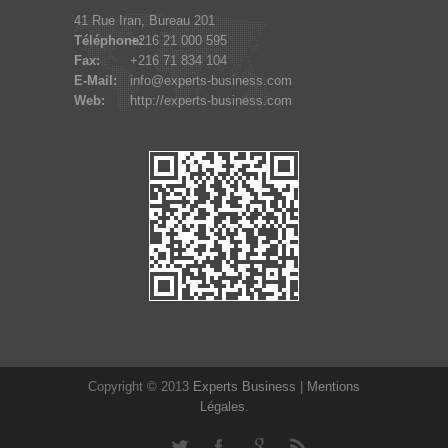
41 Rue Iran, Bureau 201
Téléphone:
+216 21 000 595
Fax:
+216 71 834 104
E-Mail:
info@experts-business.com
Web:
http://experts-business.com
Copyright © 2013
Experts Business
|
Mentions
Légales
.